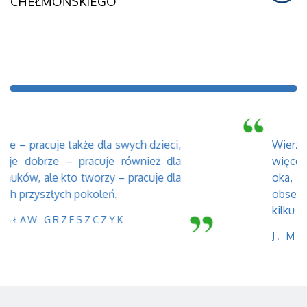
CHEŁMOŃSKIEGO
ych dzieci,
Wierzę, że w architekturze m
wnież dla
więcej, niż można zobaczyć na p
racuje dla
oka, coś, co trzeba odkryć, a 
obserwatorzy, powinniśmy od
kilku poziomach.
J. MAYER H